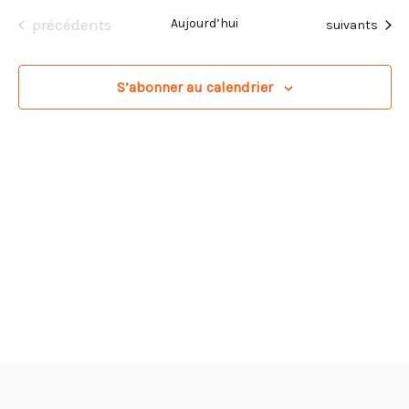
navigation
vue
une
Évènements
précédents
Aujourd’hui
Évènements
suivants
de
Évè
date.
vues
Évènemen
S’abonner au calendrier