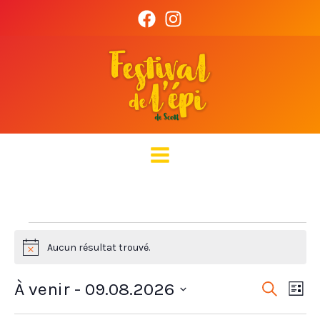
Aller
au
contenu
Évènements
Aucun résultat trouvé.
Notice
À venir
 - 
09.08.2026
Recherche
Recherch
Navi
Liste
et
de
Sélectionnez