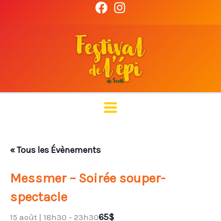
Aller
au
contenu
« Tous les Évènements
Messmer – Soirée souper-
spectacle
65$
15 août | 18h30
-
23h30