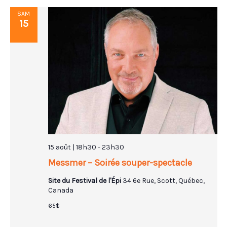
SAM
15
15 août | 18h30
-
23h30
Messmer – Soirée souper-spectacle
Site du Festival de l'Épi
34 6e Rue, Scott, Québec,
Canada
65$