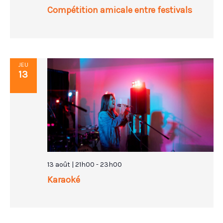
Compétition amicale entre festivals
JEU
13
13 août | 21h00
-
23h00
Karaoké