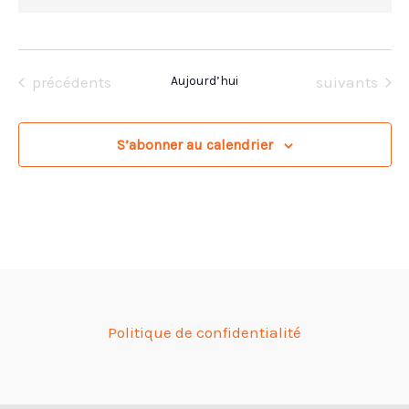
Évènements
Évènements
précédents
Aujourd’hui
suivants
S’abonner au calendrier
Politique de confidentialité