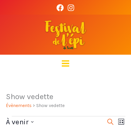
Aller
au
contenu
Show vedette
Évènements
Show vedette
Évènements
À venir
Recherche
Recherch
Navi
Liste
et
de