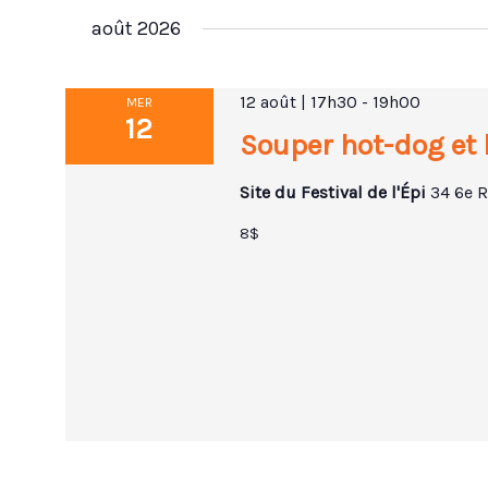
par
une
août 2026
mot-
date.
clé.
12 août | 17h30
-
19h00
MER
12
Souper hot-dog et 
Site du Festival de l'Épi
34 6e R
8$