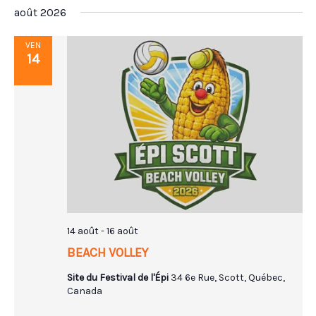
Sélectionnez
août 2026
navigation
vue
une
de
Évè
date.
VEN
vues
14
Évènemen
14 août
-
16 août
BEACH VOLLEY
Site du Festival de l'Épi
34 6e Rue, Scott, Québec,
Canada