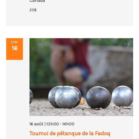
Canada
20$
DIM
16
16 août | 13h00
-
14h00
Tournoi de pétanque de la Fadoq